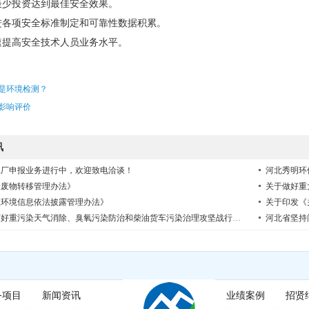
用最少投资达到最佳安全效果。
促进各项安全标准制定和可靠性数据积累。
迅速提高安全技术人员业务水平。
是环境检测？
影响评价
讯
工厂申报业务进行中，欢迎致电洽谈！
河北秀明环
险废物转移管理办法》
关于做好重
业环境信息依法披露管理办法》
关于印发《
深入打好重污染天气消除、臭氧污染防治和柴油货车污染治理攻坚战行动方案
河北省坚持
务项目
新闻资讯
业绩案例
招贤