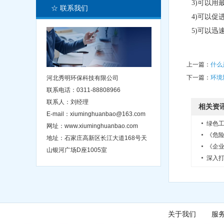
3)可以
☆ 联系我们
4)可以
5)可以
上一篇：
什么
下一篇：
环境
河北秀明环保科技有限公司
联系电话：0311-88808966
联系人：刘经理
相关资
E-mail：xiuminghuanbao@163.com
绿色
网址：www.xiuminghuanbao.com
《危
地址：石家庄高新区长江大道168号天
《企
山银河广场D座1005室
关于我们
服