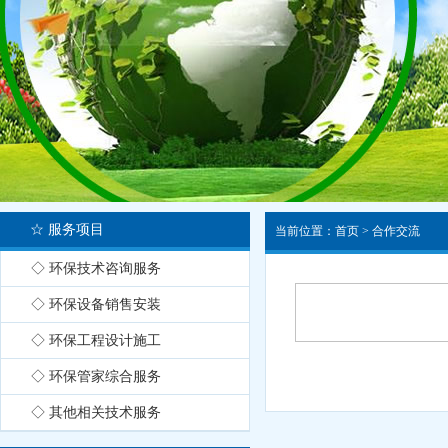
☆ 服务项目
当前位置：
首页
> 合作交流
◇ 环保技术咨询服务
◇ 环保设备销售安装
◇ 环保工程设计施工
◇ 环保管家综合服务
◇ 其他相关技术服务