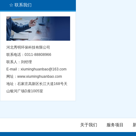
☆ 联系我们
河北秀明环保科技有限公司
联系电话：0311-88808966
联系人：刘经理
E-mail：xiuminghuanbao@163.com
网址：www.xiuminghuanbao.com
地址：石家庄高新区长江大道168号天
山银河广场D座1005室
关于我们
服务项目