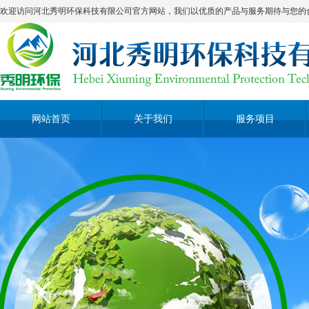
欢迎访问河北秀明环保科技有限公司官方网站，我们以优质的产品与服务期待与您的合作
网站首页
关于我们
服务项目