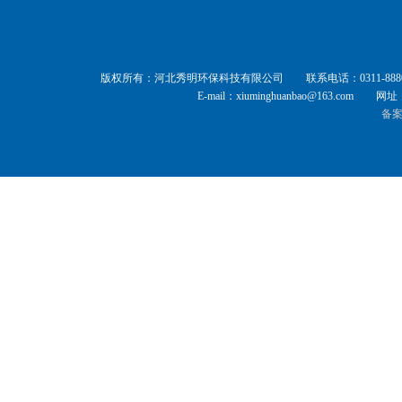
版权所有：河北秀明环保科技有限公司 联系电话：0311-888
E-mail：xiuminghuanbao@163.com 网址：w
备案