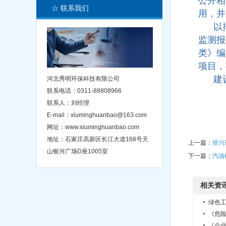
公开相
☆ 联系我们
用，并
以排
监测报
类》编
项目，
建设
河北秀明环保科技有限公司
联系电话：0311-88808966
联系人：刘经理
E-mail：xiuminghuanbao@163.com
网址：www.xiuminghuanbao.com
地址：石家庄高新区长江大道168号天
上一篇：
排污
山银河广场D座1005室
下一篇：
汽油
相关资
绿色
《危
《企